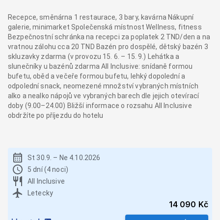
Recepce, směnárna 1 restaurace, 3 bary, kavárna Nákupní
galerie, minimarket Společenská místnost Wellness, fitness
Bezpečnostní schránka na recepci za poplatek 2 TND/den a na
vratnou zálohu cca 20 TND Bazén pro dospělé, dětský bazén 3
skluzavky zdarma (v provozu 15. 6. – 15. 9.) Lehátka a
slunečníky u bazénů zdarma All Inclusive: snídaně formou
bufetu, oběd a večeře formou bufetu, lehký dopolední a
odpolední snack, neomezené množství vybraných místních
alko a nealko nápojů ve vybraných barech dle jejich otevírací
doby (9.00–24.00) Bližší informace o rozsahu All Inclusive
obdržíte po příjezdu do hotelu
St 30.9.
–
Ne 4.10.2026
5 dní (4 noci)
All Inclusive
Letecky
14 090 Kč