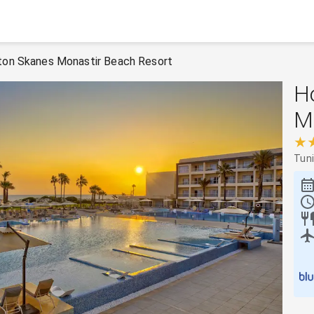
lton Skanes Monastir Beach Resort
Ho
M
★
Tun