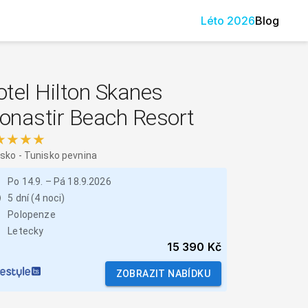
Léto
2026
Blog
tel Hilton Skanes
onastir Beach Resort
★★★★
isko
-
Tunisko pevnina
Po 14.9.
–
Pá 18.9.2026
5 dní (4 noci)
Polopenze
Letecky
15 390 Kč
ZOBRAZIT NABÍDKU