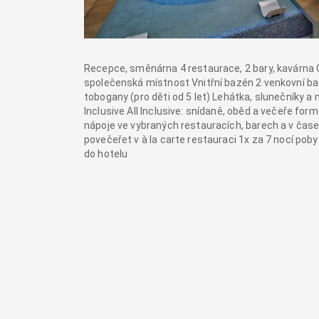
Recepce, směnárna 4 restaurace, 2 bary, kavárna 
společenská místnost Vnitřní bazén 2 venkovní baz
tobogany (pro děti od 5 let) Lehátka, slunečníky
Inclusive All Inclusive: snídaně, oběd a večeře fo
nápoje ve vybraných restauracích, barech a v čas
povečeřet v à la carte restauraci 1x za 7 nocí poby
do hotelu