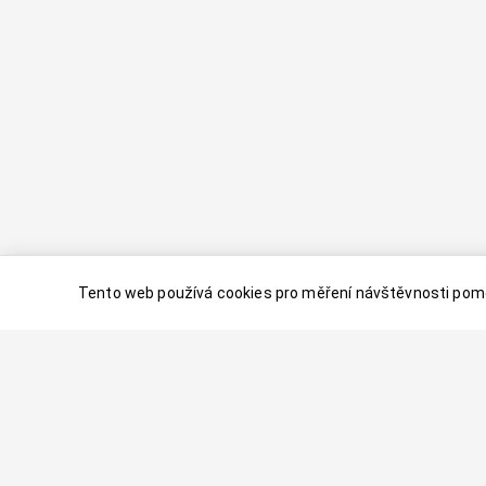
Tento web používá cookies pro měření návštěvnosti pomo
© 2024–
2026
Dovolenaaa.cz |
Vytvořil
Palavaart.cz