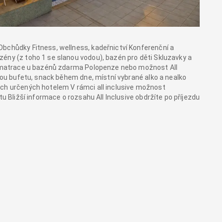
Obchůdky Fitness, wellness, kadeřnictví Konferenční a
ény (z toho 1 se slanou vodou), bazén pro děti Skluzavky a
 a matrace u bazénů zdarma Polopenze nebo možnost All
rmou bufetu, snack během dne, místní vybrané alko a nealko
ech určených hotelem V rámci all inclusive možnost
tu Bližší informace o rozsahu All Inclusive obdržíte po příjezdu