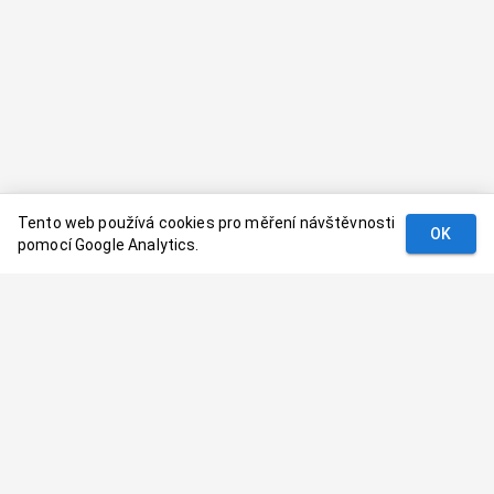
Tento web používá cookies pro měření návštěvnosti
OK
pomocí Google Analytics.
Podmínky
Kontakt
© 2024–
2026
Dovolenaaa.cz |
Vytvořil
Palavaart.cz