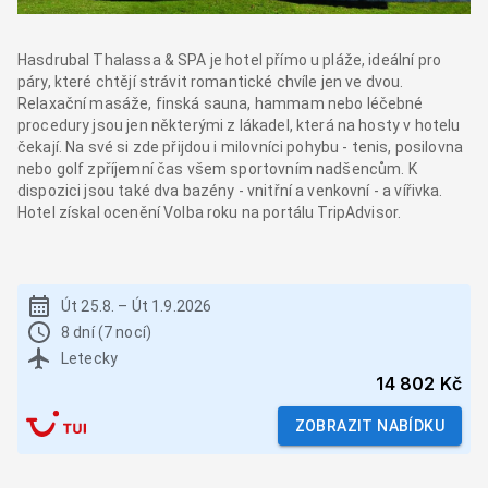
Hasdrubal Thalassa & SPA je hotel přímo u pláže, ideální pro
páry, které chtějí strávit romantické chvíle jen ve dvou.
Relaxační masáže, finská sauna, hammam nebo léčebné
procedury jsou jen některými z lákadel, která na hosty v hotelu
čekají. Na své si zde přijdou i milovníci pohybu - tenis, posilovna
nebo golf zpříjemní čas všem sportovním nadšencům. K
dispozici jsou také dva bazény - vnitřní a venkovní - a vířivka.
Hotel získal ocenění Volba roku na portálu TripAdvisor.
Út 25.8.
–
Út 1.9.2026
8 dní (7 nocí)
Letecky
14 802 Kč
ZOBRAZIT NABÍDKU