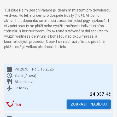
TUI Blue Palm Beach Palace je ideálním místem pro dovolenou
ve dvou. Hotel je určen pro dospělé hosty (16+). Milovníci
aktivního odpočinku se mohou zúčastnit lekcí jógy, vyzkoušet
si vodní sporty na pláži nebo využít možnost individuálního
tréninku s instruktorem. Po aktivně stráveném dni stojí za to
využít wellness centrum s bohatou nabídkou masáží a
kosmetických procedur. Objekt se nachází přímo u písečné
pláže, což je velkou předností hotelu.
Po 28.9.
–
Po 5.10.2026
8 dní (7 nocí)
All Inclusive
Letecky
24 337 Kč
ZOBRAZIT NABÍDKU