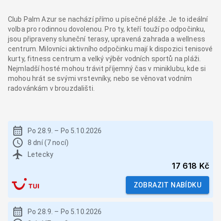
Club Palm Azur se nachází přímo u písečné pláže. Je to ideální
volba pro rodinnou dovolenou. Pro ty, kteří touží po odpočinku,
jsou připraveny sluneční terasy, upravená zahrada a wellness
centrum. Milovníci aktivního odpočinku mají k dispozici tenisové
kurty, fitness centrum a velký výběr vodních sportů na pláži.
Nejmladší hosté mohou trávit příjemný čas v miniklubu, kde si
mohou hrát se svými vrstevníky, nebo se věnovat vodním
radovánkám v brouzdališti.
Po 28.9.
–
Po 5.10.2026
8 dní (7 nocí)
Letecky
17 618 Kč
ZOBRAZIT NABÍDKU
Po 28.9.
–
Po 5.10.2026