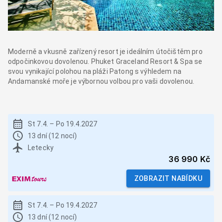
Moderně a vkusně zařízený resort je ideálním útočištěm pro
odpočinkovou dovolenou. Phuket Graceland Resort & Spa se
svou vynikající polohou na pláži Patong s výhledem na
Andamanské moře je výbornou volbou pro vaši dovolenou.
St 7.4.
–
Po 19.4.2027
13 dní (12 nocí)
Letecky
36 990 Kč
ZOBRAZIT NABÍDKU
St 7.4.
–
Po 19.4.2027
13 dní (12 nocí)