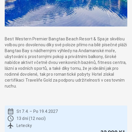
Best Western Premier Bangtao Beach Resort & Spa je skvělou
volbou pro dovolenou díky své poloze přímo na bílé písečné pláži
Bangtao Bay s nádhernými výhledy na Andamanské moře,
ubytování s prostornými pokoji a privátními balkony, široké
nabídce aktivit včetně dvou venkovních bazénů, fitness centra,
lázní a vodních sportů, a také díky tomu, že je ideální jak pro
rodinné dovolené, tak pro romantické pobyty. Hotel získal
certifikaci Travelife Gold za podporu udržitelnosti v cestovním
ruchu.
St 7.4.
–
Po 19.4.2027
13 dní (12 nocí)
Letecky