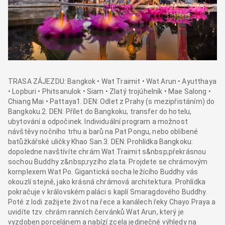
TRASA ZÁJEZDU: Bangkok • Wat Traimit • Wat Arun • Ayutthaya
• Lopburi • Phitsanulok • Siam • Zlatý trojúhelník • Mae Salong •
Chiang Mai • Pattaya1. DEN: Odlet z Prahy (s mezipřistáním) do
Bangkoku.2. DEN: Přílet do Bangkoku, transfer do hotelu,
ubytování a odpočinek. Individuální program a možnost
návštěvy nočního trhu a barů na Pat Pongu, nebo oblíbené
batůžkářské uličky Khao San.3. DEN: Prohlídka Bangkoku:
dopoledne navštívíte chrám Wat Traimit s&nbsp;překrásnou
sochou Buddhy z&nbsp;ryzího zlata. Projdete se chrámovým
komplexem Wat Po. Gigantická socha ležícího Buddhy vás
okouzlí stejně, jako krásná chrámová architektura. Prohlídka
pokračuje v královském paláci s kaplí Smaragdového Buddhy.
Poté z lodi zažijete život na řece a kanálech řeky Chayo Praya a
uvidíte tzv. chrám ranních červánků Wat Arun, který je
vyzdoben porcelánem a nabízí zcela jedinečné výhledy na