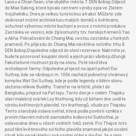
Laosu a Chian Sean, starobylého města.7. DEN:&nbsp;Odjezd
do Mae Salong, které bývalo centrem výroby opia ve Zlatém
trojúhelníku. Dnes je velkou turistickou atrakcí. Můžete zde
obdivovat místní architekturu malých domků s květinami,
ochutnat výbornou místní kuchyní a ovoce z místní produkce.
Zastávka ve vesnici, kde žijí komunity tzv. horských kmenů Yao
a Akha. Pokračování do Chiang Mai, cestou zastávka u horkých
pramenů. Po příjezdu do Chiang Mai návštěva nočního trhu.8.
DEN:&nbsp;Dopoledne odjezd do sloní rezervace. Nakrmíte je,
budete pozorovat koupání slonů a jejich práci v&nbsp;džungli.
Fakultativně možnost jízdy na slonu. Poté návštěva
orchidejové farmy. Odpoledne přejezd na úpatí pohoří Doi
Suthep, kde se v&nbsp;n.m. 1056 nachází jedinečný chrámový
komplex Wat Doi Suthep, kde je podle legendy o bílém slonu
uložena relikvie Buddhy. Transfer na letiště, přelet do
Bangkoku, přejezd na Pattayu. Tento den je v celém Thajsku
slaví malebný svátek Loy Krathong, kdy už během dne uvidíte
výrobu květinových plavidel, tzv krathongů, všude po Thajsku.
Tento starobylá oslava světel, která podle pověsti vznikla v
prvním hlavním městě siamského království Sukhothai, je
oslavována dnes u všech vodních toků země. Pro Thajce toto
pouštění květinového svítícího plavidla znamená jakýsi osobní
rituál, kdy na něj kladou svá osobní přání a doufají, že s nimi