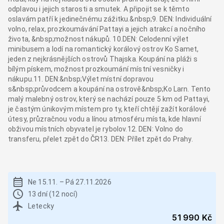
odplavou i jejich starosti a smutek. A připojit se k těmto
oslavám patří k jedinečnému zážitku.&nbsp;9. DEN: Individuální
volno, relax, prozkoumávání Pattayi a jejich atrakcí a nočního
života, &nbsp;možnost nákupů. 10.DEN: Celodenní výlet
minibusem a lodí na romantický korálový ostrov Ko Samet,
jeden z nejkrásnějších ostrovů Thajska. Koupání na pláži s
bílým pískem, možnost prozkoumání místní vesničky i
nákupu.11. DEN:&nbsp;Výlet místní dopravou
s&nbsp;průvodcem a koupání na ostrově&nbsp;Ko Larn. Tento
malý malebný ostrov, který se nachází pouze 5 km od Pattayi,
je častým únikovým místem pro ty, kteří chtějí zažít korálové
útesy, průzračnou vodu a línou atmosféru místa, kde hlavní
obživou místních obyvatel je rybolov.12. DEN: Volno do
transferu, přelet zpět do ČR13. DEN: Přílet zpět do Prahy.
Ne 15.11.
–
Pá 27.11.2026
13 dní (12 nocí)
Letecky
51 990 Kč