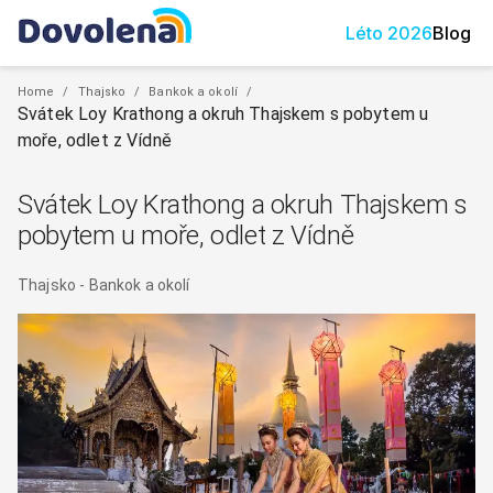
Léto
2026
Blog
Home
/
Thajsko
/
Bankok a okolí
/
Svátek Loy Krathong a okruh Thajskem s pobytem u
moře, odlet z Vídně
Svátek Loy Krathong a okruh Thajskem s
pobytem u moře, odlet z Vídně
Thajsko
-
Bankok a okolí