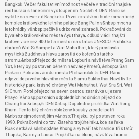
Bangkok. Večer fakultativní možnost večeře v tradiční thajské
restauraci s tanečním vystoupením. Nocleh.4. DEN: Ráno se
vydáte na sever od Bangkoku. První zastávkou bude romantický
komplex královského letního paláce Bang Pa In s&nbsp;mnoha
letohrádky v&nbsp;pečlivě udržované zahradě. Pokračování do
bývalého královského města Ayutthaya, odkud vládli thajští
králové více než 400 let a město má status UNESCO. Prohlídka
chrámů Wat Si Sampet a Wat Mahathat, který proslavila
mystická Buddhova hlava zarostlá do kořenů starého
stromu.&nbsp;Přejezd do města Lopburi a návštěva Prang Sam
Yot, který byl postaven během nadvlády Kmérů, &nbsp;a San
Prakarn. Pokračování do města Phitsanulok. 5. DEN: Ráno
odjezd do prvního hlavního města Siamu Sukhothai. Navštívíte
historický park, krásné chrámy Wat Mahathat, Wat Sra Srí, Wat
Si Chum. Poté přejezd na sever, cestou zastávka u jezera
Phayo. V&nbsp;pozdních odpoledních hodinách příjezd do
Chiang Rai.&nbsp;6. DEN:&nbsp;Dopoledne prohlídka Wat Rong
Khum. Tento bílý chrám obložený kousky zrcadel patří
k&nbsp;nejmodernějším v&nbsp;Thajsku, byl postaven roku
1990. Pokračování do tzv. Zlatého trojúhelníku, kde se řeka
Ruak setkává s&nbsp;Mae Khong a vytváří tak hranice tří států:
Thajska, Barmy a Laosu. Projížďka na člunu, návštěva hranic