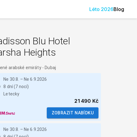
Léto
2026
Blog
disson Blu Hotel
arsha Heights
ené arabské emiráty
-
Dubaj
Ne 30.8.
–
Ne 6.9.2026
8 dní (7 nocí)
Letecky
21 490 Kč
ZOBRAZIT NABÍDKU
Ne 30.8.
–
Ne 6.9.2026
8 dní (7 nocí)