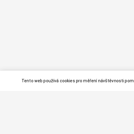
Tento web používá cookies pro měření návštěvnosti pomo
© 2024–
2026
Dovolenaaa.cz |
Vytvořil
Palavaart.cz