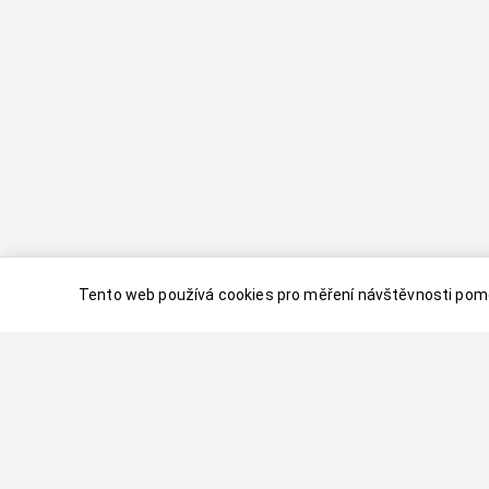
Tento web používá cookies pro měření návštěvnosti pomo
© 2024–
2026
Dovolenaaa.cz |
Vytvořil
Palavaart.cz