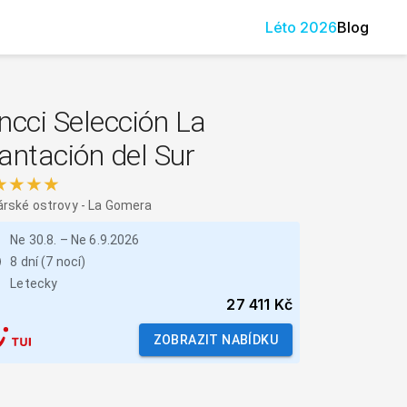
Léto
2026
Blog
ncci Selección La
antación del Sur
★★★★
rské ostrovy
-
La Gomera
Ne 30.8.
–
Ne 6.9.2026
8 dní (7 nocí)
Letecky
27 411 Kč
ZOBRAZIT NABÍDKU