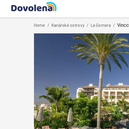
Vincc
Home
/
Kanárské ostrovy
/
La Gomera
/