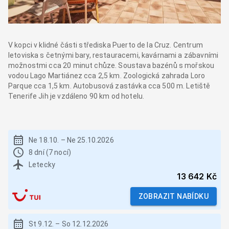
V kopci v klidné části střediska Puerto de la Cruz. Centrum
letoviska s četnými bary, restauracemi, kavárnami a zábavními
možnostmi cca 20 minut chůze. Soustava bazénů s mořskou
vodou Lago Martiánez cca 2,5 km. Zoologická zahrada Loro
Parque cca 1,5 km. Autobusová zastávka cca 500 m. Letiště
Tenerife Jih je vzdáleno 90 km od hotelu.
Ne 18.10.
–
Ne 25.10.2026
8 dní (7 nocí)
Letecky
13 642 Kč
ZOBRAZIT NABÍDKU
St 9.12.
–
So 12.12.2026