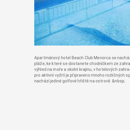
Apartmánový hotel Beach Club Menorca se nachází 
pláže, ke které se dostanete chodníčkem ze zahra
výhled na moře a okolní krajinu, v hotelových zah
pro aktivní vyžití je připraveno mnoho rozličných s
nachází jediné golfové hřiště na ostrově. &nbsp;