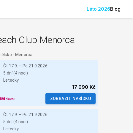
Léto
2026
Blog
each Club Menorca
nělsko
-
Menorca
Čt 17.9.
–
Po 21.9.2026
5 dní (4 noci)
Letecky
17 090 Kč
ZOBRAZIT NABÍDKU
Čt 17.9.
–
Po 21.9.2026
5 dní (4 noci)
Letecky