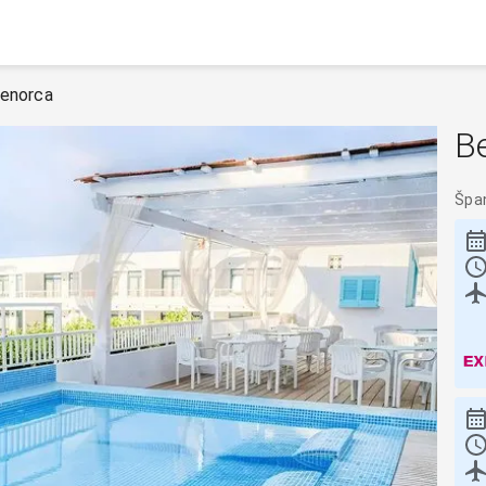
enorca
B
Špa