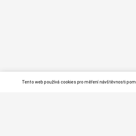
Tento web používá cookies pro měření návštěvnosti pomo
© 2024–
2026
Dovolenaaa.cz |
Vytvořil
Palavaart.cz