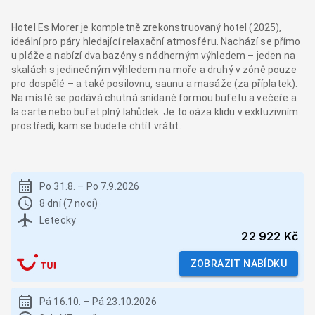
Hotel Es Morer je kompletně zrekonstruovaný hotel (2025),
ideální pro páry hledající relaxační atmosféru. Nachází se přímo
u pláže a nabízí dva bazény s nádherným výhledem – jeden na
skalách s jedinečným výhledem na moře a druhý v zóně pouze
pro dospělé – a také posilovnu, saunu a masáže (za příplatek).
Na místě se podává chutná snídaně formou bufetu a večeře a
la carte nebo bufet plný lahůdek. Je to oáza klidu v exkluzivním
prostředí, kam se budete chtít vrátit.
Po 31.8.
–
Po 7.9.2026
8 dní (7 nocí)
Letecky
22 922 Kč
ZOBRAZIT NABÍDKU
Pá 16.10.
–
Pá 23.10.2026