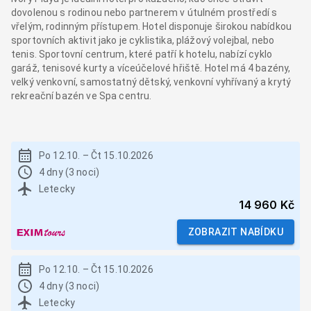
dovolenou s rodinou nebo partnerem v útulném prostředí s
vřelým, rodinným přístupem. Hotel disponuje širokou nabídkou
sportovních aktivit jako je cyklistika, plážový volejbal, nebo
tenis. Sportovní centrum, které patří k hotelu, nabízí cyklo
garáž, tenisové kurty a víceúčelové hřiště. Hotel má 4 bazény,
velký venkovní, samostatný dětský, venkovní vyhřívaný a krytý
rekreační bazén ve Spa centru.
Po 12.10.
–
Čt 15.10.2026
4 dny (3 noci)
Letecky
14 960 Kč
ZOBRAZIT NABÍDKU
Po 12.10.
–
Čt 15.10.2026
4 dny (3 noci)
Letecky