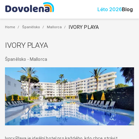
Léto
2026
Blog
IVORY PLAYA
Home
/
Španělsko
/
Mallorca
/
IVORY PLAYA
Španělsko
-
Mallorca
Ivory Playa je ideální hotel pro každého, kdo chce strávit