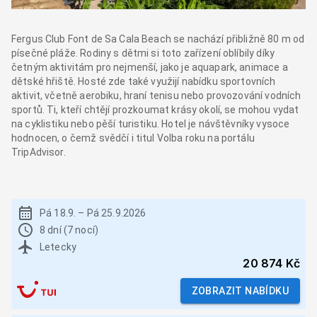
Fergus Club Font de Sa Cala Beach se nachází přibližně 80 m od
písečné pláže. Rodiny s dětmi si toto zařízení oblíbily díky
četným aktivitám pro nejmenší, jako je aquapark, animace a
dětské hřiště. Hosté zde také využijí nabídku sportovních
aktivit, včetně aerobiku, hraní tenisu nebo provozování vodních
sportů. Ti, kteří chtějí prozkoumat krásy okolí, se mohou vydat
na cyklistiku nebo pěší turistiku. Hotel je návštěvníky vysoce
hodnocen, o čemž svědčí i titul Volba roku na portálu
TripAdvisor.
Pá 18.9.
–
Pá 25.9.2026
8 dní (7 nocí)
Letecky
20 874 Kč
ZOBRAZIT NABÍDKU