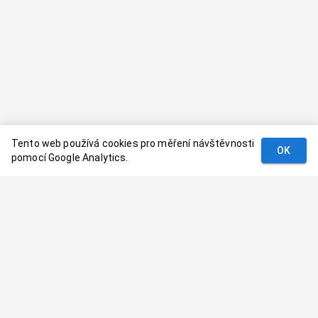
Tento web používá cookies pro měření návštěvnosti
OK
pomocí Google Analytics.
Podmínky
Kontakt
© 2024–
2026
Dovolenaaa.cz |
Vytvořil
Palavaart.cz