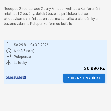
Recepce 2 restaurace 2 bary Fitness, wellness Konferenční
místnost 2 bazény, dětský bazén s pirátskou lodí se
skluzavkami, vnitřní bazén zdarma Lehátka a slunečníky u
bazénů zdarma Polopenze formou bufetu
So 29.8.
–
Čt 3.9.2026
6 dní (5 nocí)
Polopenze
Letecky
20 990 Kč
ZOBRAZIT NABÍDKU