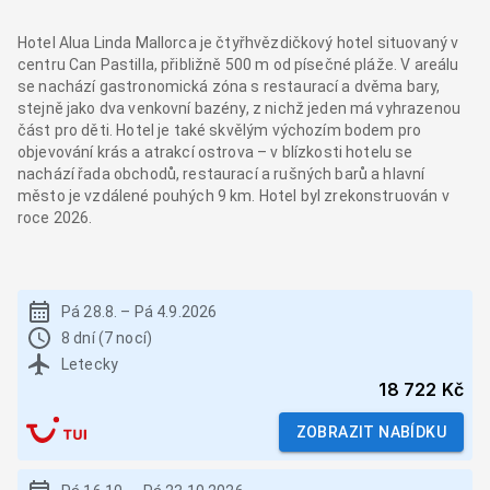
Hotel Alua Linda Mallorca je čtyřhvězdičkový hotel situovaný v
centru Can Pastilla, přibližně 500 m od písečné pláže. V areálu
se nachází gastronomická zóna s restaurací a dvěma bary,
stejně jako dva venkovní bazény, z nichž jeden má vyhrazenou
část pro děti. Hotel je také skvělým výchozím bodem pro
objevování krás a atrakcí ostrova – v blízkosti hotelu se
nachází řada obchodů, restaurací a rušných barů a hlavní
město je vzdálené pouhých 9 km. Hotel byl zrekonstruován v
roce 2026.
Pá 28.8.
–
Pá 4.9.2026
8 dní (7 nocí)
Letecky
18 722 Kč
ZOBRAZIT NABÍDKU