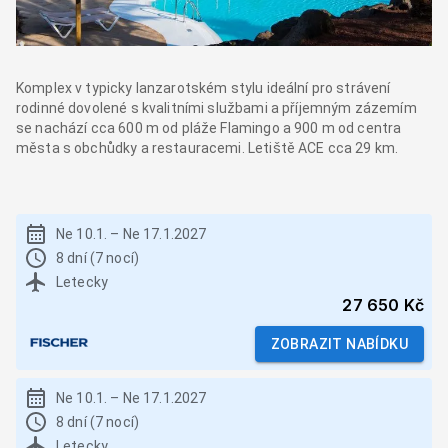
Komplex v typicky lanzarotském stylu ideální pro strávení
rodinné dovolené s kvalitními službami a příjemným zázemím
se nachází cca 600 m od pláže Flamingo a 900 m od centra
města s obchůdky a restauracemi. Letiště ACE cca 29 km.
Ne 10.1.
–
Ne 17.1.2027
8 dní (7 nocí)
Letecky
27 650 Kč
ZOBRAZIT NABÍDKU
Ne 10.1.
–
Ne 17.1.2027
8 dní (7 nocí)
Letecky