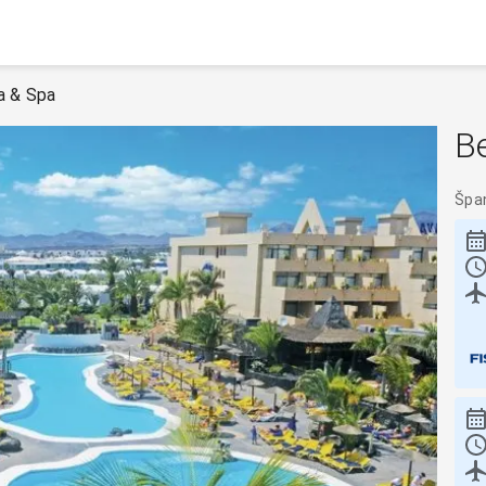
a & Spa
Be
Špa