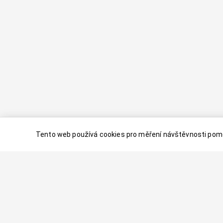
Tento web používá cookies pro měření návštěvnosti pomo
© 2024–
2026
Dovolenaaa.cz |
Vytvořil
Palavaart.cz