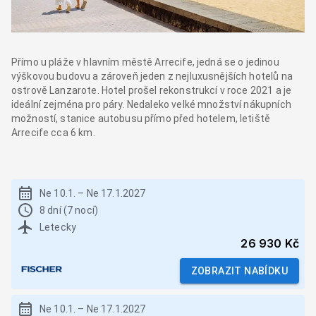
Přímo u pláže v hlavním městě Arrecife, jedná se o jedinou
výškovou budovu a zároveň jeden z nejluxusnějších hotelů na
ostrově Lanzarote. Hotel prošel rekonstrukcí v roce 2021 a je
ideální zejména pro páry. Nedaleko velké množství nákupních
možností, stanice autobusu přímo před hotelem, letiště
Arrecife cca 6 km.
Ne 10.1.
–
Ne 17.1.2027
8 dní (7 nocí)
Letecky
26 930 Kč
ZOBRAZIT NABÍDKU
Ne 10.1.
–
Ne 17.1.2027