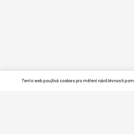
Tento web používá cookies pro měření návštěvnosti pomo
© 2024–
2026
Dovolenaaa.cz |
Vytvořil
Palavaart.cz