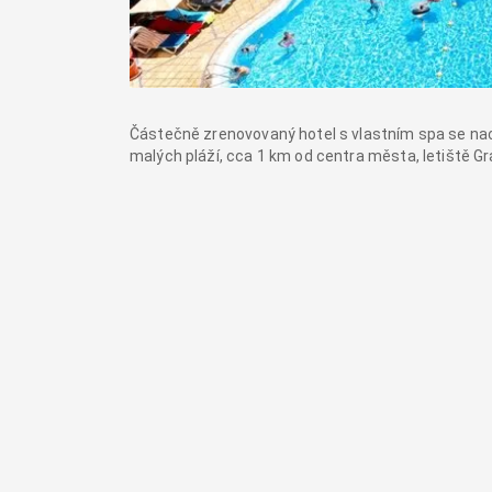
Částečně zrenovovaný hotel s vlastním spa se nach
malých pláží, cca 1 km od centra města, letiště G