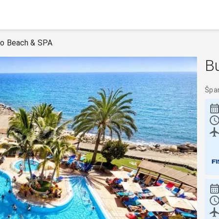
do Beach & SPA
B
Špa