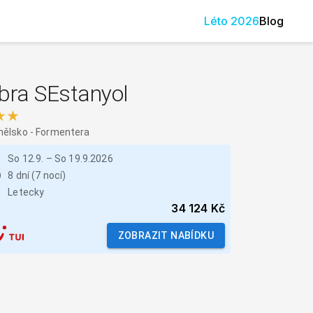
Léto
2026
Blog
bra SEstanyol
★★
nělsko
-
Formentera
So 12.9.
–
So 19.9.2026
8 dní (7 nocí)
Letecky
34 124 Kč
ZOBRAZIT NABÍDKU