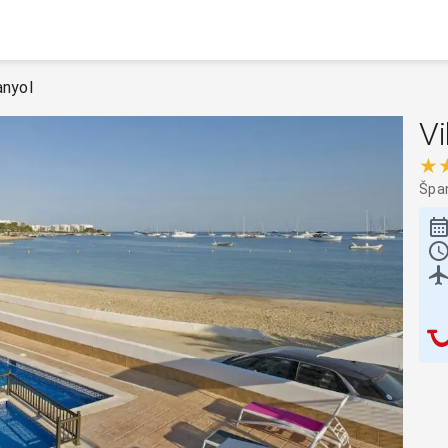
anyol
Vi
★
Špa