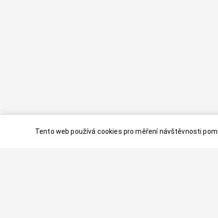
Tento web používá cookies pro měření návštěvnosti pomo
© 2024–
2026
Dovolenaaa.cz |
Vytvořil
Palavaart.cz