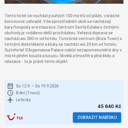
Tento hotel se nachází pouhých 100 metrů od pláže, v krásné
borovicové zahradě. V bezprostředním okolí se nacházejí
bary/hospody a restaurace. Centrum Santa Eulalia s četnými
obchody je vzdáleno delší procházkou. Veřejná doprava se
nachází asi 300 m od hotelu. Turistické centrum (Ibiza Town) s
četnými diskotékami a kluby se nachází asi 20 km od hotelu.
Suitehotel S'Argamassa Palace nabízí nezapomenutelné dny v
místě plném kouzla a luxusu. Skvělá atmosféra plná klidu a
relaxace - to je právě tento objekt.
So 12.9.
–
So 19.9.2026
8 dní (7 nocí)
Letecky
45 640 Kč
ZOBRAZIT NABÍDKU