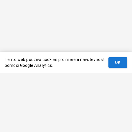
Tento web používá cookies pro měření návštěvnosti
OK
pomocí Google Analytics.
Podmínky
Kontakt
© 2024–
2026
Dovolenaaa.cz |
Vytvořil
Palavaart.cz