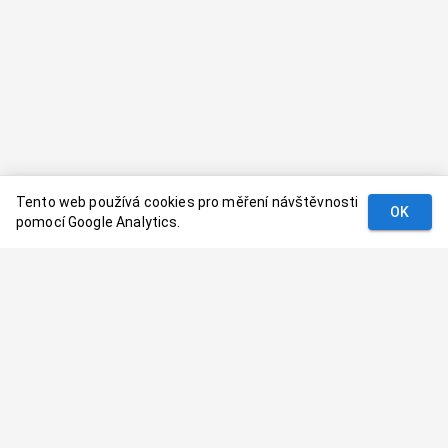
Tento web používá cookies pro měření návštěvnosti
OK
pomocí Google Analytics.
Podmínky
Kontakt
© 2024–
2026
Dovolenaaa.cz |
Vytvořil
Palavaart.cz