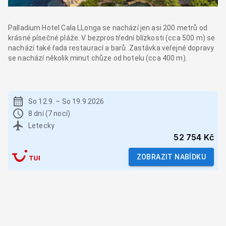
Palladium Hotel Cala LLonga se nachází jen asi 200 metrů od
krásné písečné pláže. V bezprostřední blízkosti (cca 500 m) se
nachází také řada restaurací a barů. Zastávka veřejné dopravy
se nachází několik minut chůze od hotelu (cca 400 m).
So 12.9.
–
So 19.9.2026
8 dní (7 nocí)
Letecky
52 754 Kč
ZOBRAZIT NABÍDKU