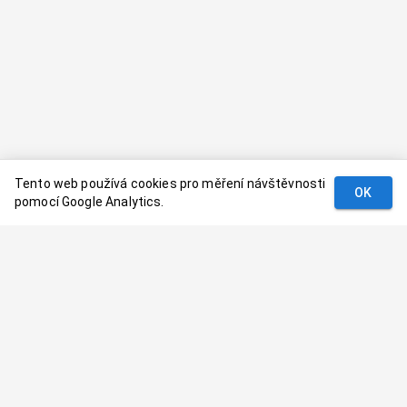
Tento web používá cookies pro měření návštěvnosti
OK
pomocí Google Analytics.
Podmínky
Kontakt
© 2024–
2026
Dovolenaaa.cz |
Vytvořil
Palavaart.cz