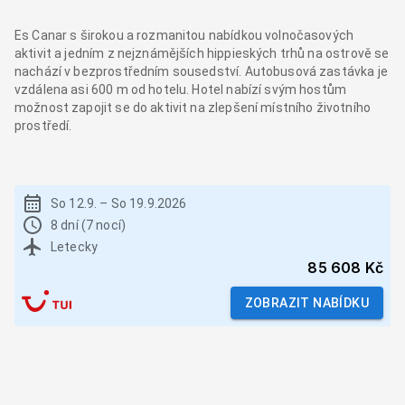
Es Canar s širokou a rozmanitou nabídkou volnočasových
aktivit a jedním z nejznámějších hippieských trhů na ostrově se
nachází v bezprostředním sousedství. Autobusová zastávka je
vzdálena asi 600 m od hotelu. Hotel nabízí svým hostům
možnost zapojit se do aktivit na zlepšení místního životního
prostředí.
So 12.9.
–
So 19.9.2026
8 dní (7 nocí)
Letecky
85 608 Kč
ZOBRAZIT NABÍDKU