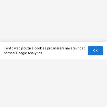
Tento web používá cookies pro měření návštěvnosti
OK
pomocí Google Analytics.
Podmínky
Kontakt
© 2024–
2026
Dovolenaaa.cz |
Vytvořil
Palavaart.cz