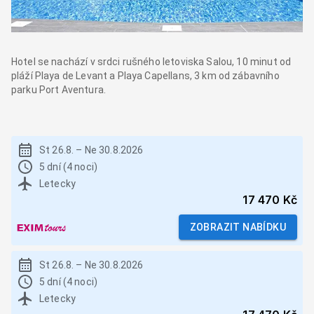
Hotel se nachází v srdci rušného letoviska Salou, 10 minut od
pláží Playa de Levant a Playa Capellans, 3 km od zábavního
parku Port Aventura.
St 26.8.
–
Ne 30.8.2026
5 dní (4 noci)
Letecky
17 470 Kč
ZOBRAZIT NABÍDKU
St 26.8.
–
Ne 30.8.2026
5 dní (4 noci)
Letecky