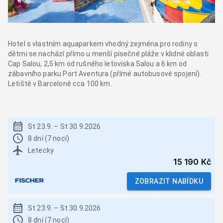
Hotel s vlastním aquaparkem vhodný zejména pro rodiny s
dětmi se nachází přímo u menší písečné pláže v klidné oblasti
Cap Salou, 2,5 km od rušného letoviska Salou a 6 km od
zábavního parku Port Aventura (přímé autobusové spojení).
Letiště v Barceloně cca 100 km.
St 23.9.
–
St 30.9.2026
8 dní (7 nocí)
Letecky
15 190 Kč
ZOBRAZIT NABÍDKU
St 23.9.
–
St 30.9.2026
8 dní (7 nocí)