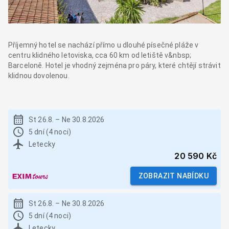
Příjemný hotel se nachází přímo u dlouhé písečné pláže v
centru klidného letoviska, cca 60 km od letiště v&nbsp;
Barceloně. Hotel je vhodný zejména pro páry, které chtějí strávit
klidnou dovolenou.
St 26.8.
–
Ne 30.8.2026
5 dní (4 noci)
Letecky
20 590 Kč
ZOBRAZIT NABÍDKU
St 26.8.
–
Ne 30.8.2026
5 dní (4 noci)
Letecky