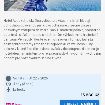
Hotel Acuazul je skvělou volbou pro všechny, kteří hledají
pohodlnou dovolenou pár kroků od krásné písečné pláže s
pozvolným vstupem do moře. Nabízí moderní pokoje, prostorná
apartmá i střešní terasu s nádherným výhledem na historické
centrum Peniscoly. Hosté ocení stravování formou bufetu,
animační programy i možnost odpočinku ve wellness. Díky
poloze v klidné části letoviska, avšak v dosptupnosti centra, je
hotel ideálním místem pro relaxační pobyt i výborným výchozím
bodem pro poznávání místního života.
So 19.9.
–
Út 22.9.2026
4 dny (3 noci)
Letecky
15 680 Kč
ZOBRAZIT NABÍDKU