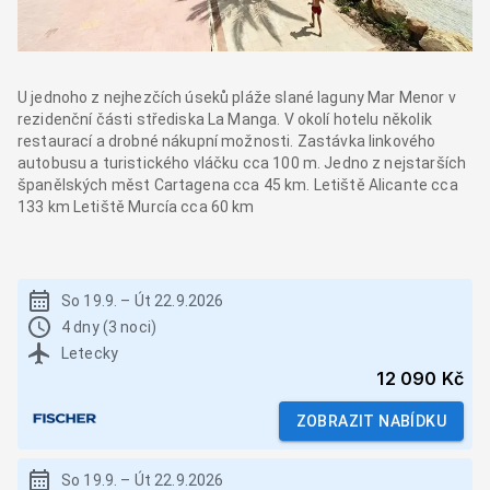
U jednoho z nejhezčích úseků pláže slané laguny Mar Menor v
rezidenční části střediska La Manga. V okolí hotelu několik
restaurací a drobné nákupní možnosti. Zastávka linkového
autobusu a turistického vláčku cca 100 m. Jedno z nejstarších
španělských měst Cartagena cca 45 km. Letiště Alicante cca
133 km Letiště Murcía cca 60 km
So 19.9.
–
Út 22.9.2026
4 dny (3 noci)
Letecky
12 090 Kč
ZOBRAZIT NABÍDKU
So 19.9.
–
Út 22.9.2026