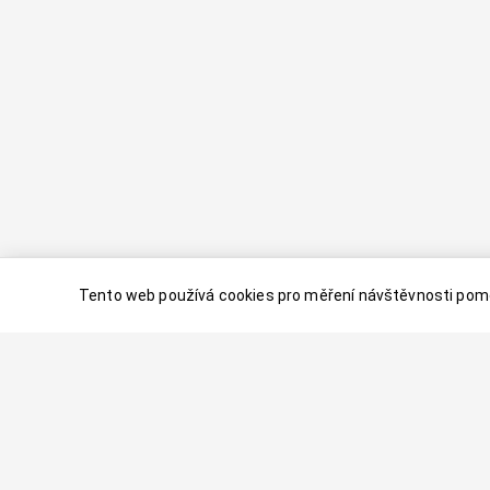
Tento web používá cookies pro měření návštěvnosti pomo
© 2024–
2026
Dovolenaaa.cz |
Vytvořil
Palavaart.cz