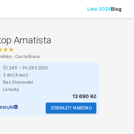
Léto
2026
Blog
top Amatista
★★★
nělsko
-
Costa Brava
Čt 24.9.
–
Po 28.9.2026
5 dní (4 noci)
Bez Stravování
Letecky
13 690 Kč
ZOBRAZIT NABÍDKU