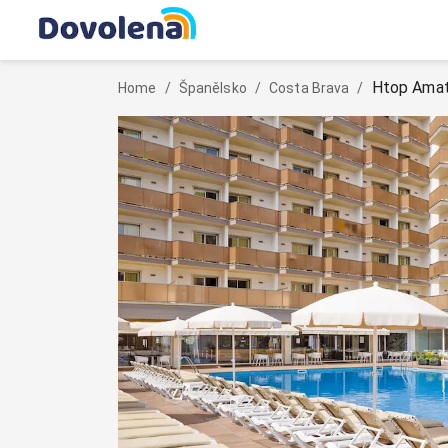
Htop Amat
Home
/
Španělsko
/
Costa Brava
/