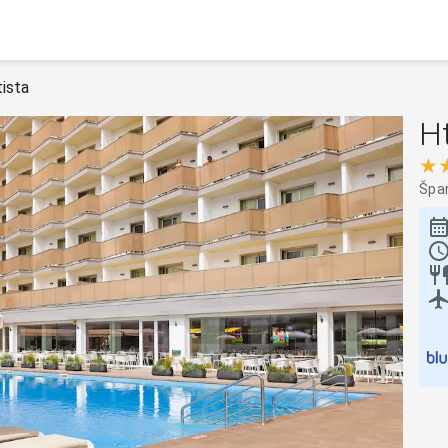
ista
H
★
Špa