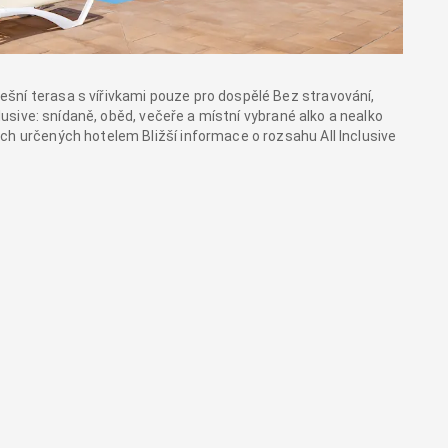
šní terasa s vířivkami pouze pro dospělé Bez stravování,
clusive: snídaně, oběd, večeře a místní vybrané alko a nealko
ch určených hotelem Bližší informace o rozsahu All Inclusive