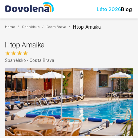
Léto
2026
Blog
Htop Amaika
Home
/
Španělsko
/
Costa Brava
/
Htop Amaika
★★★★
Španělsko
-
Costa Brava