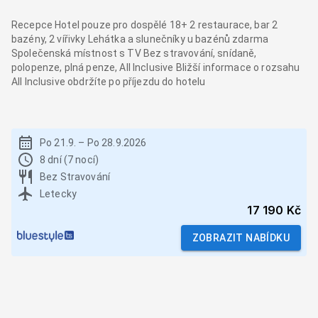
Recepce Hotel pouze pro dospělé 18+ 2 restaurace, bar 2
bazény, 2 vířivky Lehátka a slunečníky u bazénů zdarma
Společenská místnost s TV Bez stravování, snídaně,
polopenze, plná penze, All Inclusive Bližší informace o rozsahu
All Inclusive obdržíte po příjezdu do hotelu
Po 21.9.
–
Po 28.9.2026
8 dní (7 nocí)
Bez Stravování
Letecky
17 190 Kč
ZOBRAZIT NABÍDKU