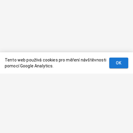
Tento web používá cookies pro měření návštěvnosti
OK
pomocí Google Analytics.
Podmínky
Kontakt
© 2024–
2026
Dovolenaaa.cz |
Vytvořil
Palavaart.cz