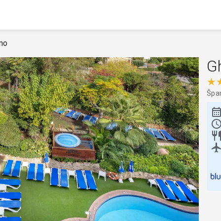
no
G
★
Špa