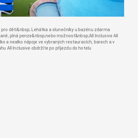
 pro děti&nbsp; Lehátka a slunečníky u bazénu zdarma
aně, plná penze&nbsp;nebo možnost&nbsp;All Inclusive All
alko a nealko nápoje ve vybraných restauracích, barech a v
 All Inclusive obdržíte po příjezdu do hotelu