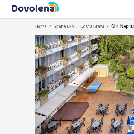
Ght Neptu
Home
/
Španělsko
/
Costa Brava
/