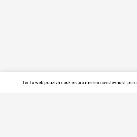
Tento web používá cookies pro měření návštěvnosti pomo
© 2024–
2026
Dovolenaaa.cz |
Vytvořil
Palavaart.cz