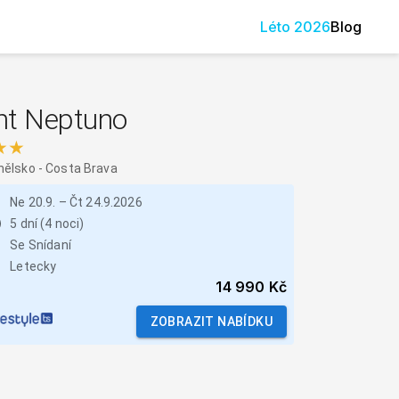
Léto
2026
Blog
ht Neptuno
★★
nělsko
-
Costa Brava
Ne 20.9.
–
Čt 24.9.2026
5 dní (4 noci)
Se Snídaní
Letecky
14 990 Kč
ZOBRAZIT NABÍDKU