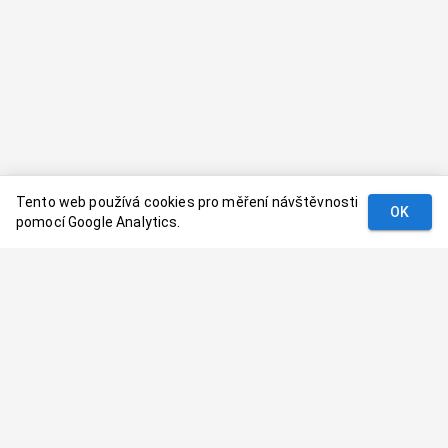
Tento web používá cookies pro měření návštěvnosti
OK
pomocí Google Analytics.
Podmínky
Kontakt
© 2024–
2026
Dovolenaaa.cz |
Vytvořil
Palavaart.cz