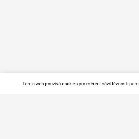
Tento web používá cookies pro měření návštěvnosti pomo
© 2024–
2026
Dovolenaaa.cz |
Vytvořil
Palavaart.cz