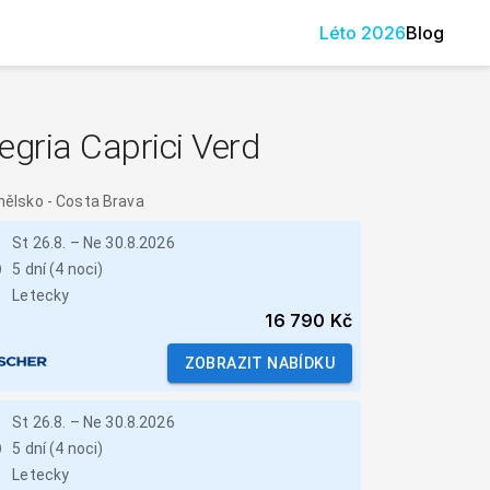
Léto
2026
Blog
egria Caprici Verd
nělsko
-
Costa Brava
St 26.8.
–
Ne 30.8.2026
5 dní (4 noci)
Letecky
16 790 Kč
ZOBRAZIT NABÍDKU
St 26.8.
–
Ne 30.8.2026
5 dní (4 noci)
Letecky