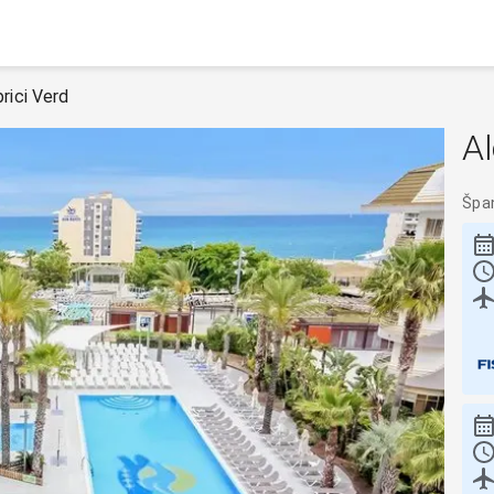
prici Verd
Al
Špa