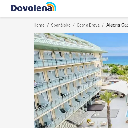
Alegria Ca
Home
/
Španělsko
/
Costa Brava
/