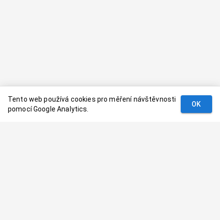
Tento web používá cookies pro měření návštěvnosti
OK
pomocí Google Analytics.
Podmínky
Kontakt
© 2024–
2026
Dovolenaaa.cz |
Vytvořil
Palavaart.cz