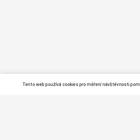
Tento web používá cookies pro měření návštěvnosti pomo
© 2024–
2026
Dovolenaaa.cz |
Vytvořil
Palavaart.cz