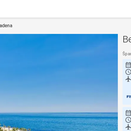
adena
B
Špa