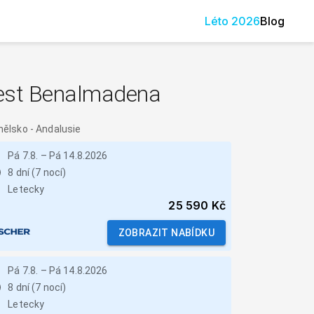
Léto
2026
Blog
est Benalmadena
nělsko
-
Andalusie
Pá 7.8.
–
Pá 14.8.2026
8 dní (7 nocí)
Letecky
25 590 Kč
ZOBRAZIT NABÍDKU
Pá 7.8.
–
Pá 14.8.2026
8 dní (7 nocí)
Letecky