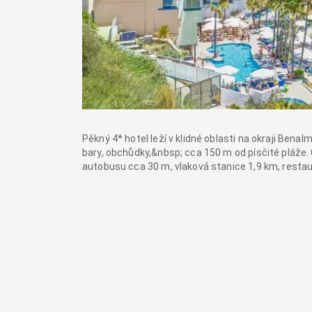
Pěkný 4* hotel leží v klidné oblasti na okraji Be
bary, obchůdky,&nbsp; cca 150 m od písčité pláže.
autobusu cca 30 m, vlaková stanice 1,9 km, restau