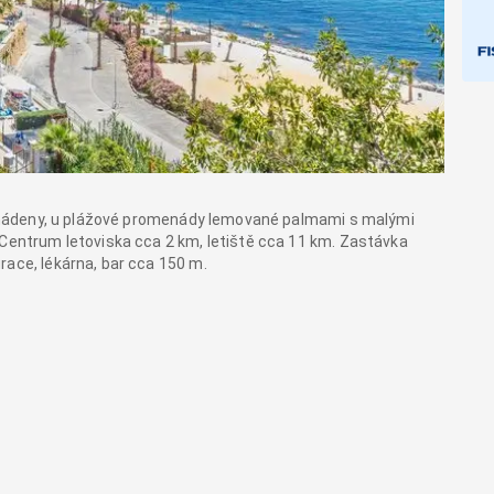
nalmádeny, u plážové promenády lemované palmami s malými
 Centrum letoviska cca 2 km, letiště cca 11 km. Zastávka
race, lékárna, bar cca 150 m.