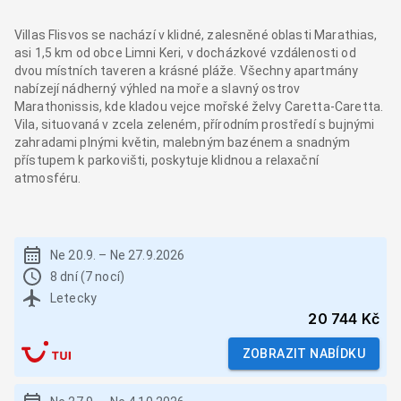
Villas Flisvos se nachází v klidné, zalesněné oblasti Marathias,
asi 1,5 km od obce Limni Keri, v docházkové vzdálenosti od
dvou místních taveren a krásné pláže. Všechny apartmány
nabízejí nádherný výhled na moře a slavný ostrov
Marathonissis, kde kladou vejce mořské želvy Caretta-Caretta.
Vila, situovaná v zcela zeleném, přírodním prostředí s bujnými
zahradami plnými květin, malebným bazénem a snadným
přístupem k parkovišti, poskytuje klidnou a relaxační
atmosféru.
Ne 20.9.
–
Ne 27.9.2026
8 dní (7 nocí)
Letecky
20 744 Kč
ZOBRAZIT NABÍDKU