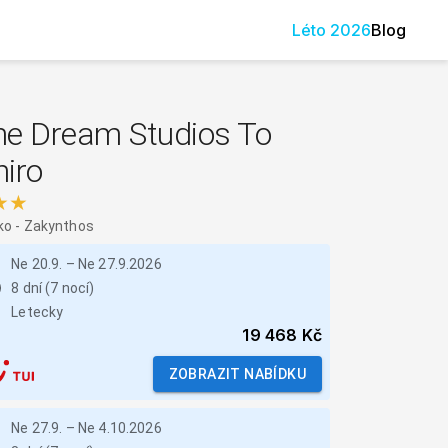
Léto
2026
Blog
he Dream Studios To
iro
★★
ko
-
Zakynthos
Ne 20.9.
–
Ne 27.9.2026
8 dní (7 nocí)
Letecky
19 468 Kč
ZOBRAZIT NABÍDKU
Ne 27.9.
–
Ne 4.10.2026