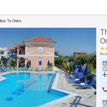
ios To Oniro
T
On
★
Řec