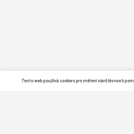
Tento web používá cookies pro měření návštěvnosti pomo
© 2024–
2026
Dovolenaaa.cz |
Vytvořil
Palavaart.cz