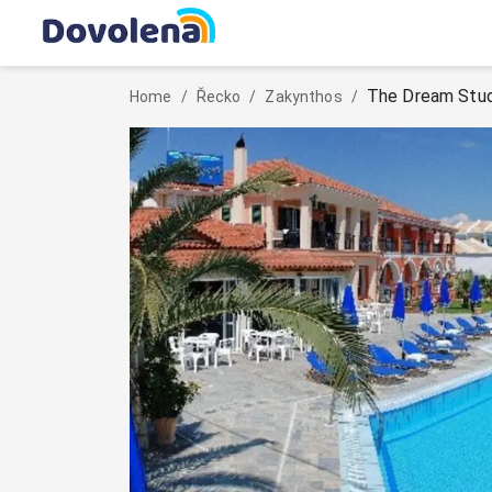
The Dream Stud
Home
/
Řecko
/
Zakynthos
/