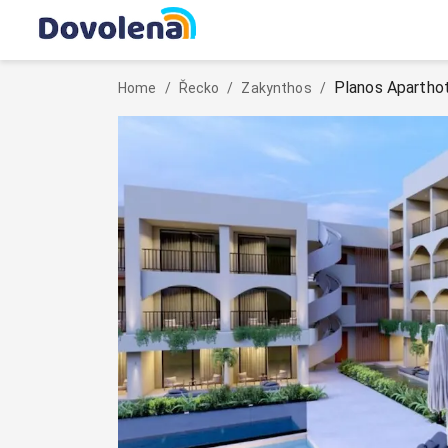
Planos Apartho
Home
/
Řecko
/
Zakynthos
/