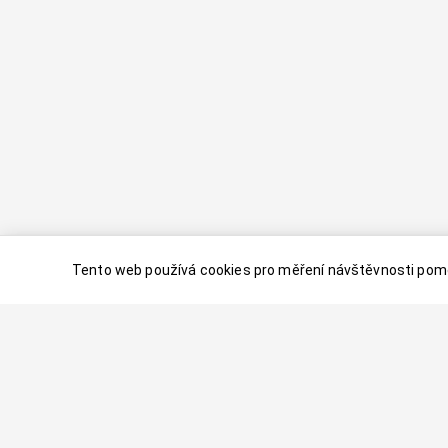
Tento web používá cookies pro měření návštěvnosti pomo
© 2024–
2026
Dovolenaaa.cz |
Vytvořil
Palavaart.cz