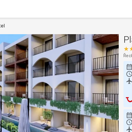
tel
Pl
★
Řec