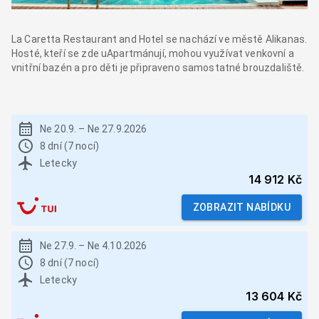
La Caretta Restaurant and Hotel se nachází ve městě Alikanas.
Hosté, kteří se zde uApartmánují, mohou využívat venkovní a
vnitřní bazén a pro děti je připraveno samostatné brouzdaliště.
Ne 20.9.
–
Ne 27.9.2026
8 dní (7 nocí)
Letecky
14 912 Kč
ZOBRAZIT NABÍDKU
Ne 27.9.
–
Ne 4.10.2026
8 dní (7 nocí)
Letecky
13 604 Kč