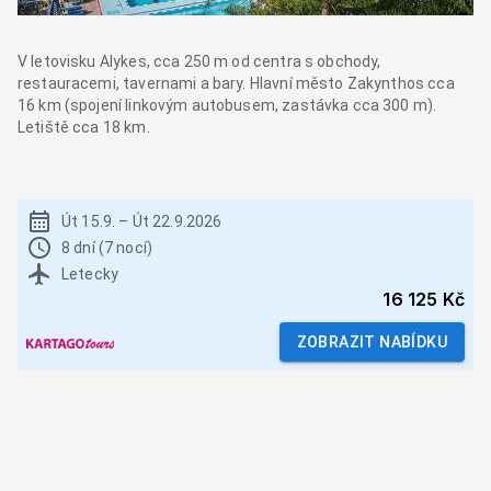
V letovisku Alykes, cca 250 m od centra s obchody,
restauracemi, tavernami a bary. Hlavní město Zakynthos cca
16 km (spojení linkovým autobusem, zastávka cca 300 m).
Letiště cca 18 km.
Út 15.9.
–
Út 22.9.2026
8 dní (7 nocí)
Letecky
16 125 Kč
ZOBRAZIT NABÍDKU