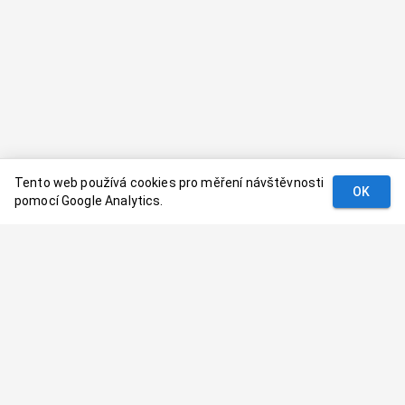
Tento web používá cookies pro měření návštěvnosti
OK
pomocí Google Analytics.
Podmínky
Kontakt
© 2024–
2026
Dovolenaaa.cz |
Vytvořil
Palavaart.cz