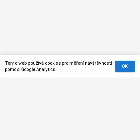
Tento web používá cookies pro měření návštěvnosti
OK
pomocí Google Analytics.
Podmínky
Kontakt
© 2024–
2026
Dovolenaaa.cz |
Vytvořil
Palavaart.cz