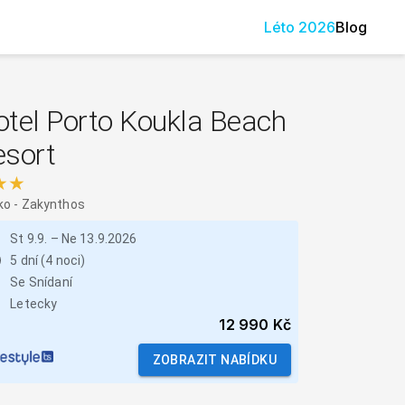
Léto
2026
Blog
otel Porto Koukla Beach
esort
★★
ko
-
Zakynthos
St 9.9.
–
Ne 13.9.2026
5 dní (4 noci)
Se Snídaní
Letecky
12 990 Kč
ZOBRAZIT NABÍDKU