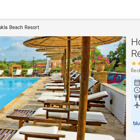
ukla Beach Resort
H
R
★
Řec