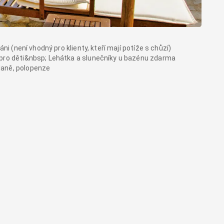
ni (není vhodný pro klienty, kteří mají potíže s chůzí)
 pro děti&nbsp; Lehátka a slunečníky u bazénu zdarma
daně, polopenze