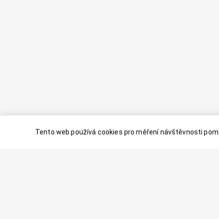
Tento web používá cookies pro měření návštěvnosti pomo
© 2024–
2026
Dovolenaaa.cz |
Vytvořil
Palavaart.cz