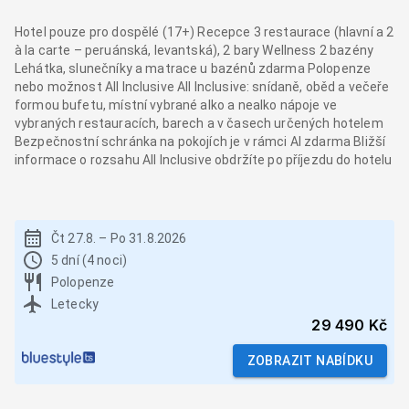
Hotel pouze pro dospělé (17+) Recepce 3 restaurace (hlavní a 2
à la carte – peruánská, levantská), 2 bary Wellness 2 bazény
Lehátka, slunečníky a matrace u bazénů zdarma Polopenze
nebo možnost All Inclusive All Inclusive: snídaně, oběd a večeře
formou bufetu, místní vybrané alko a nealko nápoje ve
vybraných restauracích, barech a v časech určených hotelem
Bezpečnostní schránka na pokojích je v rámci AI zdarma Bližší
informace o rozsahu All Inclusive obdržíte po příjezdu do hotelu
Čt 27.8.
–
Po 31.8.2026
5 dní (4 noci)
Polopenze
Letecky
29 490 Kč
ZOBRAZIT NABÍDKU