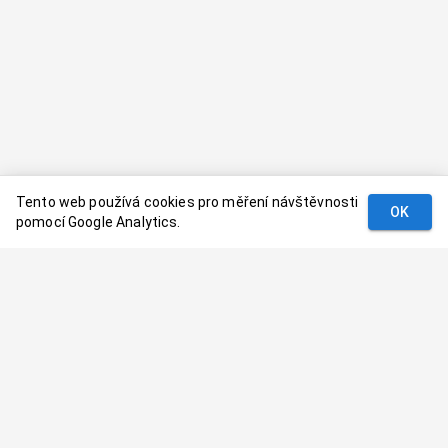
Tento web používá cookies pro měření návštěvnosti
OK
pomocí Google Analytics.
Podmínky
Kontakt
© 2024–
2026
Dovolenaaa.cz |
Vytvořil
Palavaart.cz