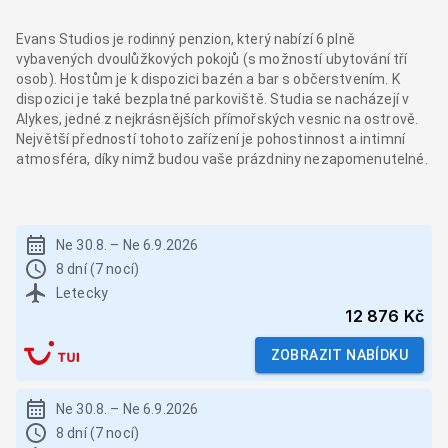
Evans Studios je rodinný penzion, který nabízí 6 plně
vybavených dvoulůžkových pokojů (s možností ubytování tří
osob). Hostům je k dispozici bazén a bar s občerstvením. K
dispozici je také bezplatné parkoviště. Studia se nacházejí v
Alykes, jedné z nejkrásnějších přímořských vesnic na ostrově.
Největší předností tohoto zařízení je pohostinnost a intimní
atmosféra, díky nimž budou vaše prázdniny nezapomenutelné.
Ne 30.8.
–
Ne 6.9.2026
8 dní (7 nocí)
Letecky
12 876 Kč
ZOBRAZIT NABÍDKU
Ne 30.8.
–
Ne 6.9.2026
8 dní (7 nocí)