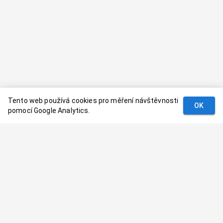
Tento web používá cookies pro měření návštěvnosti
OK
pomocí Google Analytics.
Podmínky
Kontakt
© 2024–
2026
Dovolenaaa.cz |
Vytvořil
Palavaart.cz