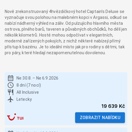
Nově zrekonstruovaný 4hvězdičkový hotel Captain’s Deluxe se
vyznačuje svou polohou na malebném kopci v Argassi, odkud se
nabízí nádherný výhled na záliv. Od pulzujícího hlavního města
ostrova, plného barů, taveren a půvabných obchůdků, ho dělí jen
několik kilometrů. Hosté mohou odpočívat v elegantních,
moderně zařízených pokojích, z nichž některé nabízejí přímý
přístup k bazénu. Je to ideální místo jak pro rodiny s dětmi, tak
pro páry, které hledají nezapomenutelnou dovolenou.
Ne 30.8.
–
Ne 6.9.2026
8 dní (7 nocí)
All Inclusive
Letecky
19 639 Kč
ZOBRAZIT NABÍDKU