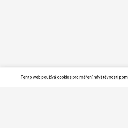
Tento web používá cookies pro měření návštěvnosti pomo
© 2024–
2026
Dovolenaaa.cz |
Vytvořil
Palavaart.cz