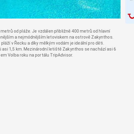
0 metrů od pláže. Je vzdálen přibližně 400 metrů od hlavní
íbenějším a nejmódnějším letoviskem na ostrově Zakynthos.
pláží v Řecku a díky mělkým vodám je ideální pro děti.
asi 1,5 km. Mezinárodní letiště Zakynthos se nachází asi 6
lem Volba roku na portálu TripAdvisor.