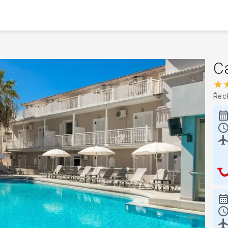
C
★
Řec